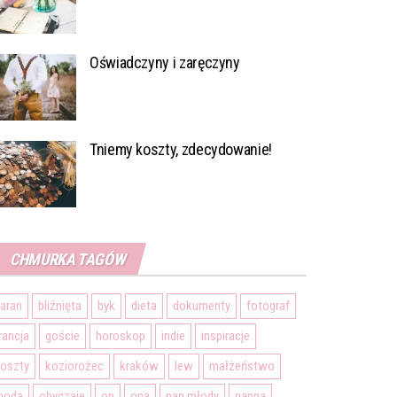
Oświadczyny i zaręczyny
Tniemy koszty, zdecydowanie!
CHMURKA TAGÓW
aran
bliźnięta
byk
dieta
dokumenty
fotograf
rancja
goście
horoskop
indie
inspiracje
oszty
koziorożec
kraków
lew
małżeństwo
moda
obyczaje
on
ona
pan młody
panna