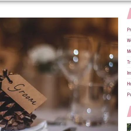
P
W
M
Tr
In
Ho
Po