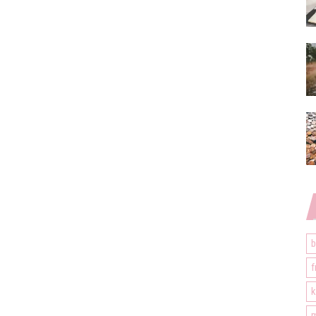
b
f
k