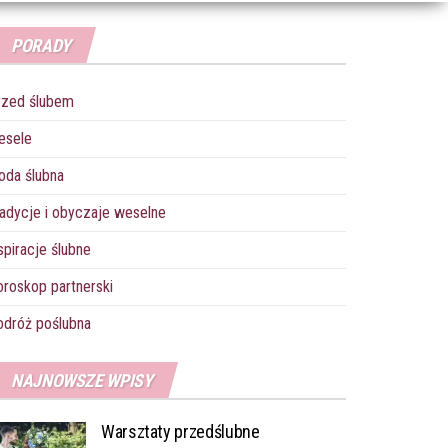
PORADY
rzed ślubem
esele
oda ślubna
adycje i obyczaje weselne
spiracje ślubne
roskop partnerski
dróż poślubna
NAJNOWSZE WPISY
Warsztaty przedślubne