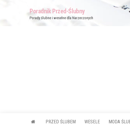
Przejdź
Poradnik Przed-Ślubny
do
Porady ślubne i weselne dla Narzeczonych
treści
PRZED ŚLUBEM
WESELE
MODA ŚLU