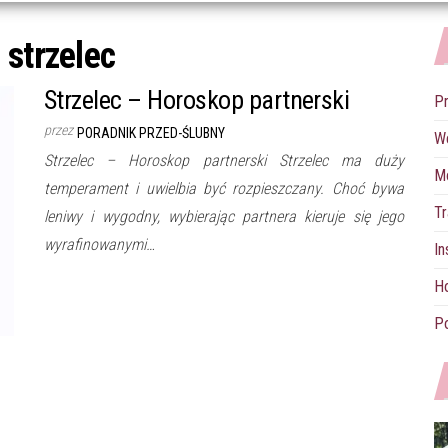
:
strzelec
Strzelec – Horoskop partnerski
P
przez
PORADNIK PRZED-ŚLUBNY
W
Strzelec – Horoskop partnerski Strzelec ma duży
M
temperament i uwielbia być rozpieszczany. Choć bywa
Tr
leniwy i wygodny, wybierając partnera kieruje się jego
wyrafinowanymi…
In
Ho
Po