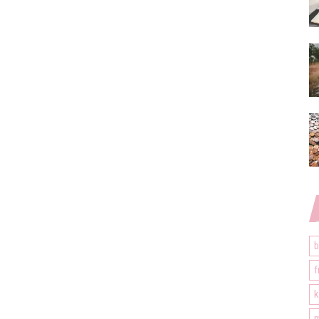
b
f
k