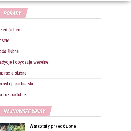
PORADY
rzed ślubem
esele
oda ślubna
adycje i obyczaje weselne
spiracje ślubne
roskop partnerski
dróż poślubna
NAJNOWSZE WPISY
Warsztaty przedślubne