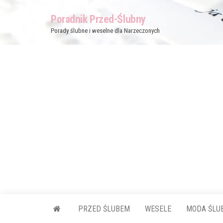
Przejdź
Poradnik Przed-Ślubny
do
Porady ślubne i weselne dla Narzeczonych
treści
PRZED ŚLUBEM
WESELE
MODA ŚLU