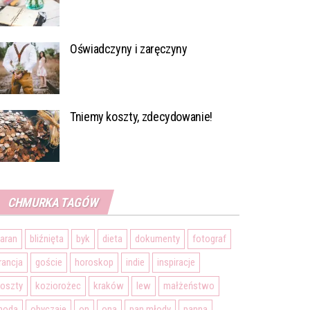
Oświadczyny i zaręczyny
Tniemy koszty, zdecydowanie!
CHMURKA TAGÓW
aran
bliźnięta
byk
dieta
dokumenty
fotograf
rancja
goście
horoskop
indie
inspiracje
oszty
koziorożec
kraków
lew
małżeństwo
moda
obyczaje
on
ona
pan młody
panna