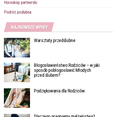
Horoskop partnerski
Podróż poślubna
NAJNOWSZE WPISY
Warsztaty przedślubne
Błogosławieństwo Rodziców – w jaki
sposób pobłogosławić Młodych
przed ślubem?
Podziękowania dla Rodziców
Dlaczego pragniemy małżeństwa?