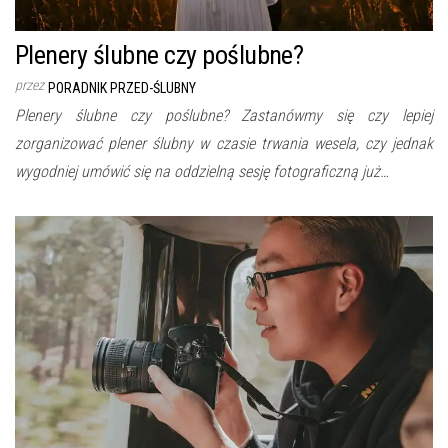
Plenery ślubne czy poślubne?
przez
PORADNIK PRZED-ŚLUBNY
Plenery ślubne czy poślubne? Zastanówmy się czy lepiej
zorganizować plener ślubny w czasie trwania wesela, czy jednak
wygodniej umówić się na oddzielną sesję fotograficzną już…