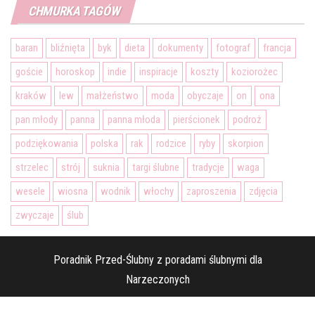
CHMURKA TAGÓW
baran
bliźnięta
byk
dieta
dokumenty
fotograf
francja
goście
horoskop
indie
inspiracje
koszty
koziorożec
kraków
lew
małżeństwo
moda
obyczaje
on
ona
pan młody
panna
panna młoda
pierścionek
podroż
podziękowania
polska
rak
rodzice
ryby
skorpion
strzelec
strój
suknia
targi ślubne
tradycje
waga
wesele
wiosna
wodnik
włochy
zaproszenia
zdjęcia
zwyczaje
ślub
Poradnik Przed-Ślubny z poradami ślubnymi dla
Narzeczonych