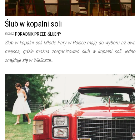
Ślub w kopalni soli
przez
PORADNIK PRZED-ŚLUBNY
Ślub w kopalni soli Młode Pary w Polsce mają do wyboru aż dwa
miejsca, gdzie można zorganizować ślub w kopalni soli. jedno
znajduje się w Wieliczce…