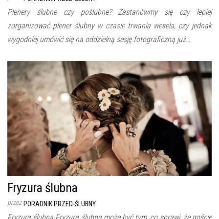
Plenery ślubne czy poślubne? Zastanówmy się czy lepiej
zorganizować plener ślubny w czasie trwania wesela, czy jednak
wygodniej umówić się na oddzielną sesję fotograficzną już…
Fryzura ślubna
przez
PORADNIK PRZED-ŚLUBNY
Fryzura ślubna Fryzura ślubna może być tym, co sprawi, że goście