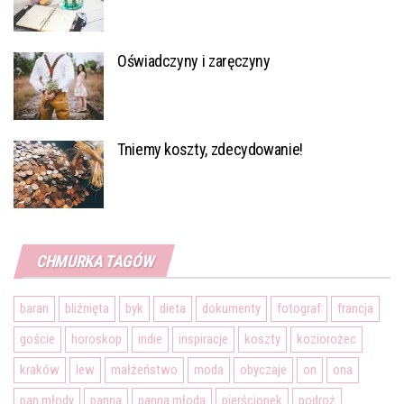
Oświadczyny i zaręczyny
Tniemy koszty, zdecydowanie!
CHMURKA TAGÓW
baran
bliźnięta
byk
dieta
dokumenty
fotograf
francja
goście
horoskop
indie
inspiracje
koszty
koziorożec
kraków
lew
małżeństwo
moda
obyczaje
on
ona
pan młody
panna
panna młoda
pierścionek
podroż