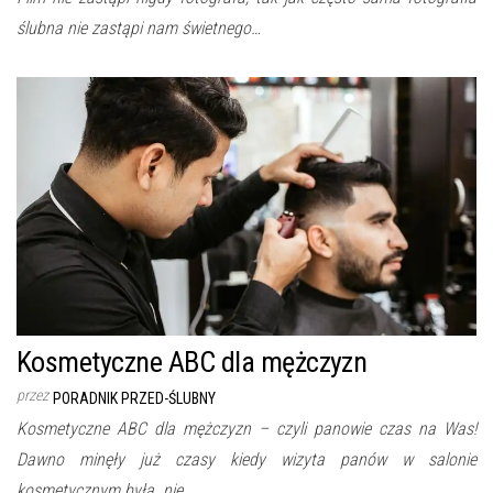
ślubna nie zastąpi nam świetnego…
Kosmetyczne ABC dla mężczyzn
przez
PORADNIK PRZED-ŚLUBNY
Kosmetyczne ABC dla mężczyzn – czyli panowie czas na Was!
Dawno minęły już czasy kiedy wizyta panów w salonie
kosmetycznym była „nie…