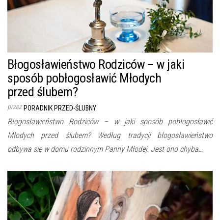
Błogosławieństwo Rodziców – w jaki
sposób pobłogosławić Młodych
przed ślubem?
przez
PORADNIK PRZED-ŚLUBNY
Błogosławieństwo Rodziców – w jaki sposób pobłogosławić
Młodych przed ślubem? Według tradycji błogosławieństwo
odbywa się w domu rodzinnym Panny Młodej. Jest ono chyba…