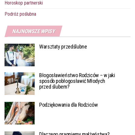
Horoskop partnerski
Podróż poślubna
NAJNOWSZE WPISY
Warsztaty przedślubne
Błogosławieństwo Rodziców – w jaki
sposób pobłogosławić Młodych
przed ślubem?
Podziękowania dla Rodziców
Dlaczego pragniemy małżeństwa?