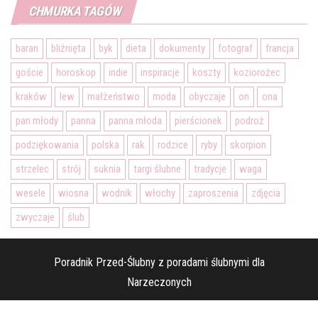
CHMURKA TAGÓW
baran
bliźnięta
byk
dieta
dokumenty
fotograf
francja
goście
horoskop
indie
inspiracje
koszty
koziorożec
kraków
lew
małżeństwo
moda
obyczaje
on
ona
pan młody
panna
panna młoda
pierścionek
podroż
podziękowania
polska
rak
rodzice
ryby
skorpion
strzelec
strój
suknia
targi ślubne
tradycje
waga
wesele
wiosna
wodnik
włochy
zaproszenia
zdjęcia
zwyczaje
ślub
Poradnik Przed-Ślubny z poradami ślubnymi dla
Narzeczonych