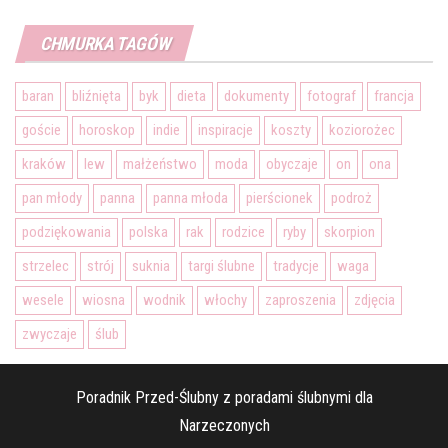
CHMURKA TAGÓW
baran
bliźnięta
byk
dieta
dokumenty
fotograf
francja
goście
horoskop
indie
inspiracje
koszty
koziorożec
kraków
lew
małżeństwo
moda
obyczaje
on
ona
pan młody
panna
panna młoda
pierścionek
podroż
podziękowania
polska
rak
rodzice
ryby
skorpion
strzelec
strój
suknia
targi ślubne
tradycje
waga
wesele
wiosna
wodnik
włochy
zaproszenia
zdjęcia
zwyczaje
ślub
Poradnik Przed-Ślubny z poradami ślubnymi dla
Narzeczonych