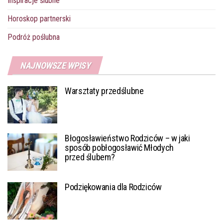
Inspiracje ślubne
Horoskop partnerski
Podróż poślubna
NAJNOWSZE WPISY
Warsztaty przedślubne
Błogosławieństwo Rodziców – w jaki
sposób pobłogosławić Młodych
przed ślubem?
Podziękowania dla Rodziców