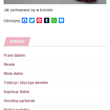
Jak zachowywać się w kościele
F
T
P
T
W
M
Udostępnij:
a
w
i
u
h
e
c
i
n
m
a
s
e
t
t
b
t
s
PORADY
b
t
e
l
s
e
o
e
r
r
A
n
o
r
e
p
g
Przed ślubem
k
s
p
e
t
r
Wesele
Moda ślubna
Tradycje i obyczaje weselne
Inspiracje ślubne
Horoskop partnerski
Podróż poślubna