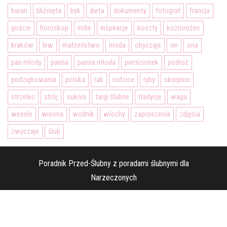
baran
bliźnięta
byk
dieta
dokumenty
fotograf
francja
goście
horoskop
indie
inspiracje
koszty
koziorożec
kraków
lew
małżeństwo
moda
obyczaje
on
ona
pan młody
panna
panna młoda
pierścionek
podroż
podziękowania
polska
rak
rodzice
ryby
skorpion
strzelec
strój
suknia
targi ślubne
tradycje
waga
wesele
wiosna
wodnik
włochy
zaproszenia
zdjęcia
zwyczaje
ślub
Poradnik Przed-Ślubny z poradami ślubnymi dla
Narzeczonych