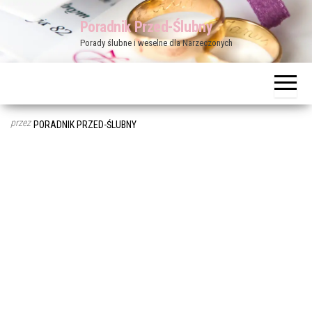
Przejdź
Poradnik Przed-Ślubny
do
Porady ślubne i weselne dla Narzeczonych
treści
przez
PORADNIK PRZED-ŚLUBNY