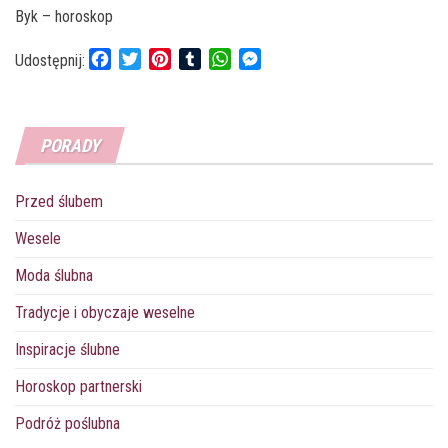
Byk – horoskop
F
T
P
T
W
M
Udostępnij:
a
w
i
u
h
e
c
i
n
m
a
s
e
t
t
b
t
s
PORADY
b
t
e
l
s
e
o
e
r
r
A
n
o
r
e
p
g
Przed ślubem
k
s
p
e
t
r
Wesele
Moda ślubna
Tradycje i obyczaje weselne
Inspiracje ślubne
Horoskop partnerski
Podróż poślubna