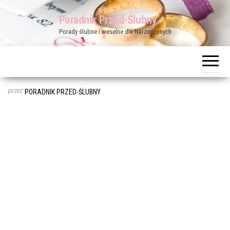
Przejdź
Poradnik Przed-Ślubny
do
Porady ślubne i weselne dla Narzeczonych
treści
przez
PORADNIK PRZED-ŚLUBNY