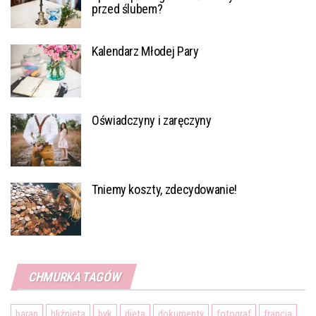
przed ślubem?
Kalendarz Młodej Pary
Oświadczyny i zaręczyny
Tniemy koszty, zdecydowanie!
CHMURKA TAGÓW
baran
bliźnięta
byk
dieta
dokumenty
fotograf
francja