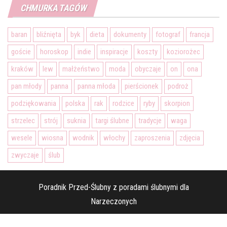
CHMURKA TAGÓW
baran
bliźnięta
byk
dieta
dokumenty
fotograf
francja
goście
horoskop
indie
inspiracje
koszty
koziorożec
kraków
lew
małżeństwo
moda
obyczaje
on
ona
pan młody
panna
panna młoda
pierścionek
podroż
podziękowania
polska
rak
rodzice
ryby
skorpion
strzelec
strój
suknia
targi ślubne
tradycje
waga
wesele
wiosna
wodnik
włochy
zaproszenia
zdjęcia
zwyczaje
ślub
Poradnik Przed-Ślubny z poradami ślubnymi dla
Narzeczonych