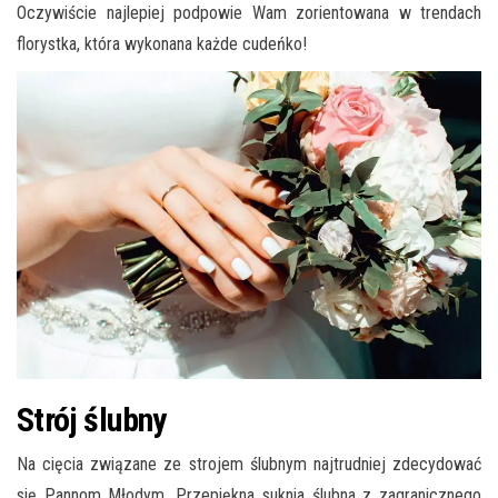
Oczywiście najlepiej podpowie Wam zorientowana w trendach
florystka, która wykonana każde cudeńko!
Strój ślubny
Na cięcia związane ze strojem ślubnym najtrudniej zdecydować
się Pannom Młodym. Przepiękna suknia ślubna z zagranicznego