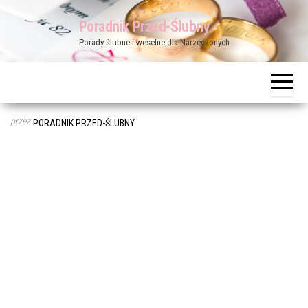
Przejdź
Poradnik Przed-Ślubny
do
Porady ślubne i weselne dla Narzeczonych
treści
przez
PORADNIK PRZED-ŚLUBNY