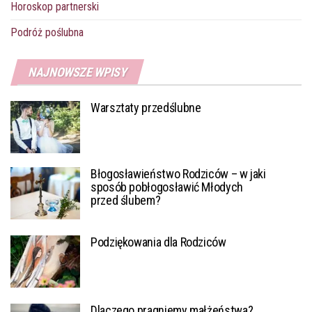
Horoskop partnerski
Podróż poślubna
NAJNOWSZE WPISY
Warsztaty przedślubne
Błogosławieństwo Rodziców – w jaki
sposób pobłogosławić Młodych
przed ślubem?
Podziękowania dla Rodziców
Dlaczego pragniemy małżeństwa?