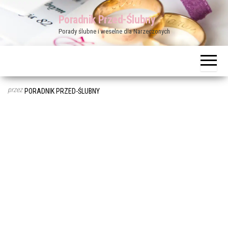
Przejdź
Poradnik Przed-Ślubny
do
Porady ślubne i weselne dla Narzeczonych
treści
przez
PORADNIK PRZED-ŚLUBNY