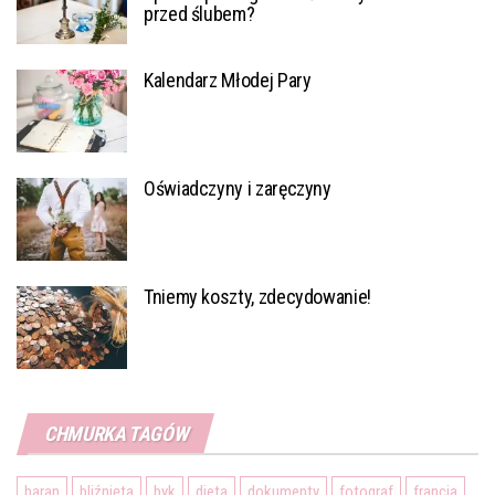
przed ślubem?
Kalendarz Młodej Pary
Oświadczyny i zaręczyny
Tniemy koszty, zdecydowanie!
CHMURKA TAGÓW
baran
bliźnięta
byk
dieta
dokumenty
fotograf
francja