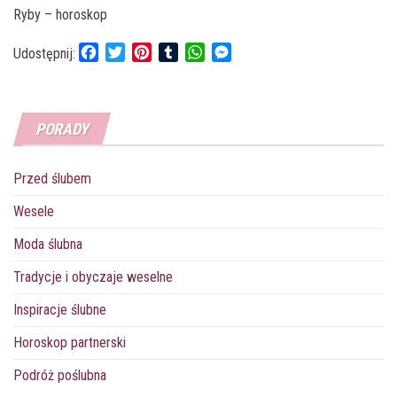
Ryby – horoskop
F
T
P
T
W
M
Udostępnij:
a
w
i
u
h
e
c
i
n
m
a
s
e
t
t
b
t
s
PORADY
b
t
e
l
s
e
o
e
r
r
A
n
o
r
e
p
g
Przed ślubem
k
s
p
e
t
r
Wesele
Moda ślubna
Tradycje i obyczaje weselne
Inspiracje ślubne
Horoskop partnerski
Podróż poślubna