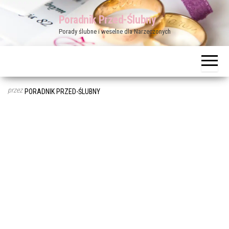
Przejdź
Poradnik Przed-Ślubny
do
Porady ślubne i weselne dla Narzeczonych
treści
przez
PORADNIK PRZED-ŚLUBNY