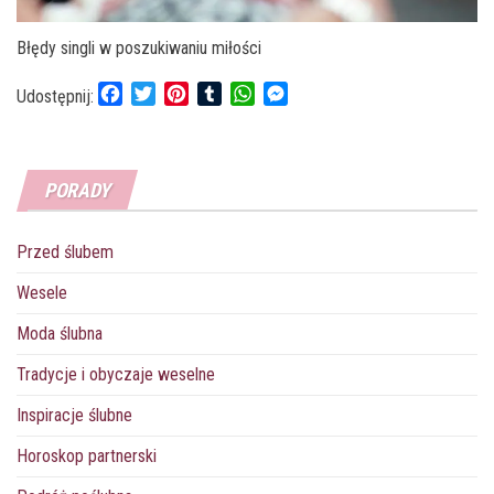
Błędy singli w poszukiwaniu miłości
F
T
P
T
W
M
Udostępnij:
a
w
i
u
h
e
c
i
n
m
a
s
e
t
t
b
t
s
PORADY
b
t
e
l
s
e
o
e
r
r
A
n
o
r
e
p
g
Przed ślubem
k
s
p
e
t
r
Wesele
Moda ślubna
Tradycje i obyczaje weselne
Inspiracje ślubne
Horoskop partnerski