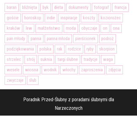
baran
bliźnięta
byk
dieta
dokumenty
fotograf
francja
goście
horoskop
indie
inspiracje
koszty
koziorożec
kraków
lew
małżeństwo
moda
obyczaje
on
ona
pan młody
panna
panna młoda
pierścionek
podroż
podziękowania
polska
rak
rodzice
ryby
skorpion
strzelec
strój
suknia
targi ślubne
tradycje
waga
wesele
wiosna
wodnik
włochy
zaproszenia
zdjęcia
zwyczaje
ślub
Poradnik Przed-Ślubny z poradami ślubnymi dla
Narzeczonych