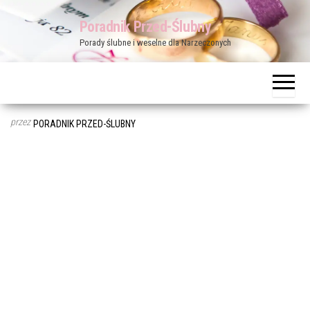
Przejdź
Poradnik Przed-Ślubny
do
Porady ślubne i weselne dla Narzeczonych
treści
przez
PORADNIK PRZED-ŚLUBNY