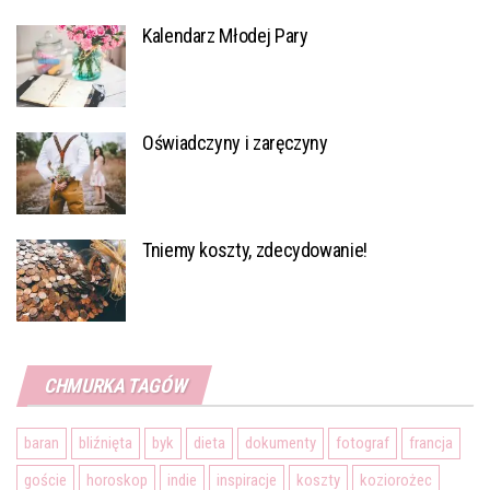
Kalendarz Młodej Pary
Oświadczyny i zaręczyny
Tniemy koszty, zdecydowanie!
CHMURKA TAGÓW
baran
bliźnięta
byk
dieta
dokumenty
fotograf
francja
goście
horoskop
indie
inspiracje
koszty
koziorożec