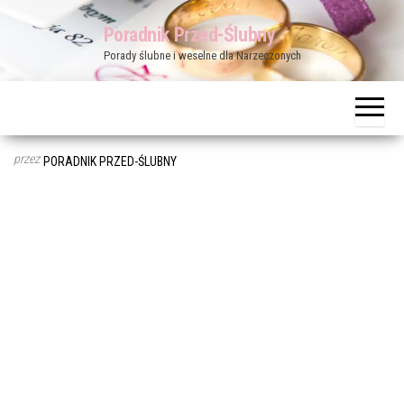
Przejdź
Poradnik Przed-Ślubny
do
Porady ślubne i weselne dla Narzeczonych
treści
przez
PORADNIK PRZED-ŚLUBNY