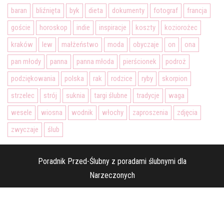
baran
bliźnięta
byk
dieta
dokumenty
fotograf
francja
goście
horoskop
indie
inspiracje
koszty
koziorożec
kraków
lew
małżeństwo
moda
obyczaje
on
ona
pan młody
panna
panna młoda
pierścionek
podroż
podziękowania
polska
rak
rodzice
ryby
skorpion
strzelec
strój
suknia
targi ślubne
tradycje
waga
wesele
wiosna
wodnik
włochy
zaproszenia
zdjęcia
zwyczaje
ślub
Poradnik Przed-Ślubny z poradami ślubnymi dla
Narzeczonych