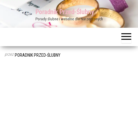
Przejdź
Poradnik Przed-Ślubny
do
Porady ślubne i weselne dla Narzeczonych
treści
przez
PORADNIK PRZED-ŚLUBNY