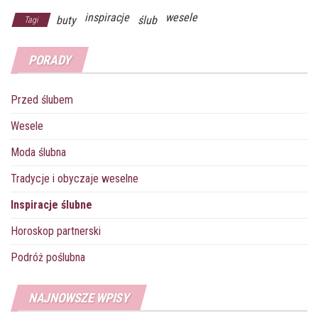
b
t
e
l
s
e
inspiracje
wesele
o
e
r
r
A
n
buty
ślub
Tagi
o
r
e
p
g
k
s
p
e
PORADY
t
r
Przed ślubem
Wesele
Moda ślubna
Tradycje i obyczaje weselne
Inspiracje ślubne
Horoskop partnerski
Podróż poślubna
NAJNOWSZE WPISY