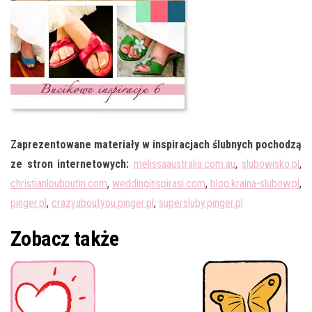
Zaprezentowane materiały w inspiracjach ślubnych pochodzą
ze stron internetowych:
melissaaustralia.com.au
,
slubowisko.pl
,
christianlouboutin.com
,
weddinginspirasi.com
,
blog.kraina-slubow.pl
,
pinger.pl
,
crazyaboutyou.pinger.pl
,
supersluby.pinger.pl
Zobacz także