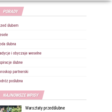
PORADY
rzed ślubem
esele
oda ślubna
adycje i obyczaje weselne
spiracje ślubne
roskop partnerski
dróż poślubna
NAJNOWSZE WPISY
Warsztaty przedślubne