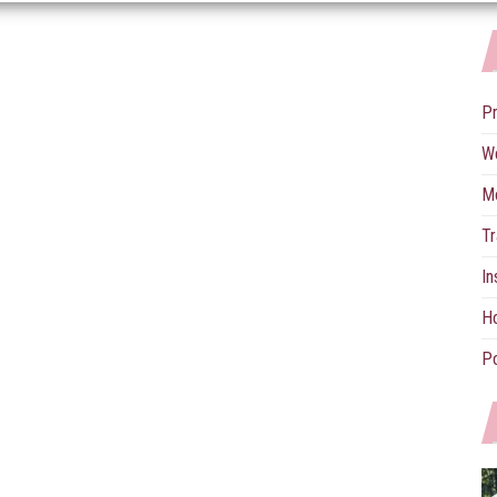
P
W
M
Tr
In
Ho
Po