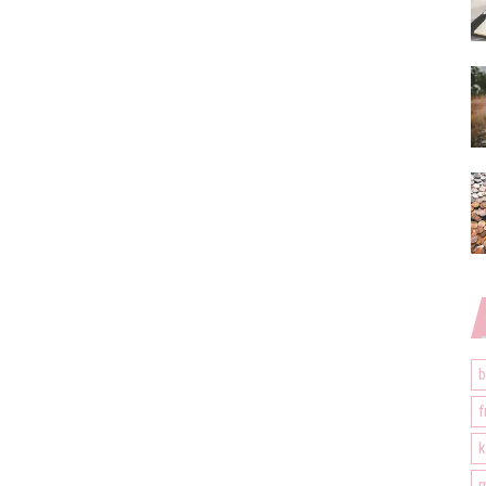
b
f
k