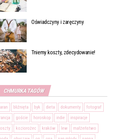
Oświadczyny i zaręczyny
Tniemy koszty, zdecydowanie!
CHMURKA TAGÓW
aran
bliźnięta
byk
dieta
dokumenty
fotograf
rancja
goście
horoskop
indie
inspiracje
oszty
koziorożec
kraków
lew
małżeństwo
moda
obyczaje
on
ona
pan młody
panna