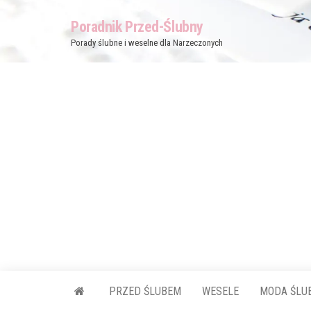
Przejdź
Poradnik Przed-Ślubny
do
Porady ślubne i weselne dla Narzeczonych
treści
PRZED ŚLUBEM
WESELE
MODA ŚLU