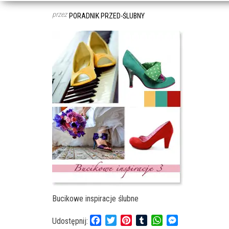
przez
PORADNIK PRZED-ŚLUBNY
Bucikowe inspiracje ślubne
F
T
P
T
W
M
Udostępnij: