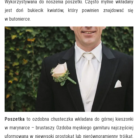
Wykorzystywana do noszenia poszetki. Często mylnie wkładany
jest doń bukiecik kwiatów, który powinien znajdować się
w butonierce.
Poszetka
to ozdobna chusteczka wkładana do górnej kieszonki
w marynarce – brustaszy. Ozdoba męskiego garnituru najczęściej
uformowana w niewysoki prostokąt lub nierównoramienny trójkąt.