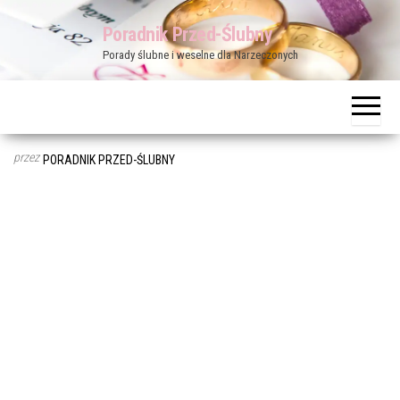
Przejdź
Poradnik Przed-Ślubny
do
Porady ślubne i weselne dla Narzeczonych
treści
przez
PORADNIK PRZED-ŚLUBNY