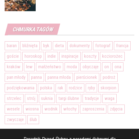
CHMURKA TAGÓW
baran
bliźnięta
byk
dieta
dokumenty
fotograf
francja
goście
horoskop
indie
inspiracje
koszty
koziorożec
kraków
lew
małżeństwo
moda
obyczaje
on
ona
pan młody
panna
panna młoda
pierścionek
podroż
podziękowania
polska
rak
rodzice
ryby
skorpion
strzelec
strój
suknia
targi ślubne
tradycje
waga
wesele
wiosna
wodnik
włochy
zaproszenia
zdjęcia
zwyczaje
ślub