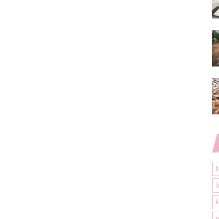
b
f
k