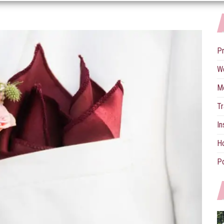
P
W
M
Tr
In
Ho
Po