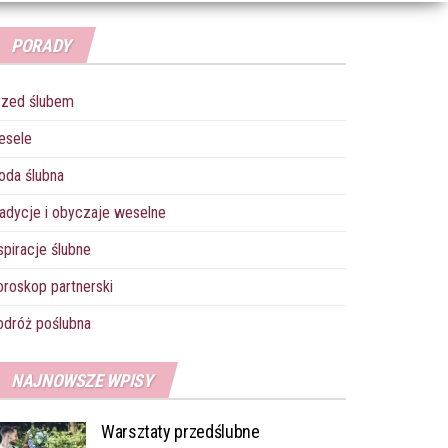
PORADY
rzed ślubem
esele
oda ślubna
adycje i obyczaje weselne
spiracje ślubne
roskop partnerski
dróż poślubna
NAJNOWSZE WPISY
Warsztaty przedślubne