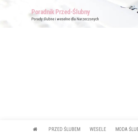
Przejdź
Poradnik Przed-Ślubny
do
Porady ślubne i weselne dla Narzeczonych
treści
PRZED ŚLUBEM
WESELE
MODA ŚLU