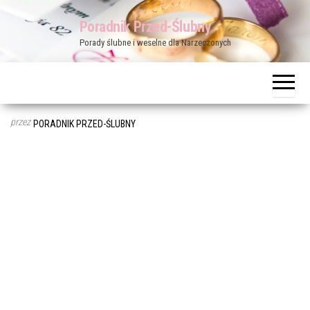
Przejdź
Poradnik Przed-Ślubny
do
Porady ślubne i weselne dla Narzeczonych
treści
przez
PORADNIK PRZED-ŚLUBNY