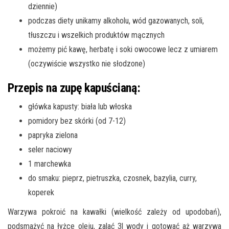
dziennie)
podczas diety unikamy alkoholu, wód gazowanych, soli,
tłuszczu i wszelkich produktów mącznych
możemy pić kawę, herbatę i soki owocowe lecz z umiarem
(oczywiście wszystko nie słodzone)
Przepis na zupę kapuścianą:
główka kapusty: biała lub włoska
pomidory bez skórki (od 7-12)
papryka zielona
seler naciowy
1 marchewka
do smaku: pieprz, pietruszka, czosnek, bazylia, curry,
koperek
Warzywa pokroić na kawałki (wielkość zależy od upodobań),
podsmażyć na łyżce oleju, zalać 3l wody i gotować aż warzywa