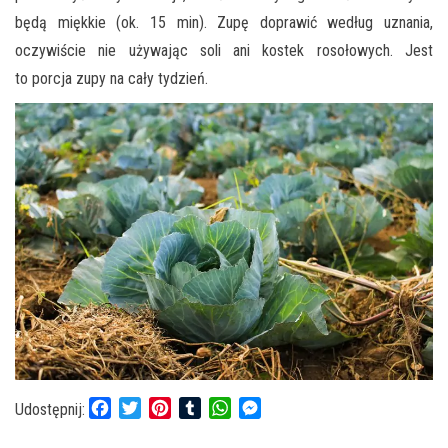
będą miękkie (ok. 15 min). Zupę doprawić według uznania,
oczywiście nie używając soli ani kostek rosołowych. Jest
to porcja zupy na cały tydzień.
F
T
P
T
W
M
Udostępnij:
a
w
i
u
h
e