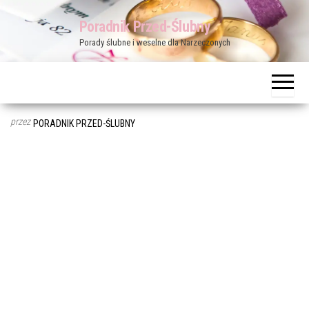
Przejdź
Poradnik Przed-Ślubny
do
Porady ślubne i weselne dla Narzeczonych
treści
przez
PORADNIK PRZED-ŚLUBNY