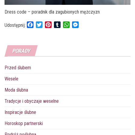
Dress code – poradnik dla zagubionych mężczyzn
F
T
P
T
W
M
Udostępnij:
a
w
i
u
h
e
c
i
n
m
a
s
e
t
t
b
t
s
PORADY
b
t
e
l
s
e
o
e
r
r
A
n
o
r
e
p
g
Przed ślubem
k
s
p
e
t
r
Wesele
Moda ślubna
Tradycje i obyczaje weselne
Inspiracje ślubne
Horoskop partnerski
Podróż poślubna