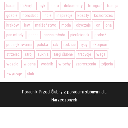
baran
bliźnięta
byk
dieta
dokumenty
fotograf
francja
goście
horoskop
indie
inspiracje
koszty
koziorożec
kraków
lew
małżeństwo
moda
obyczaje
on
ona
pan młody
panna
panna młoda
pierścionek
podroż
podziękowania
polska
rak
rodzice
ryby
skorpion
strzelec
strój
suknia
targi ślubne
tradycje
waga
wesele
wiosna
wodnik
włochy
zaproszenia
zdjęcia
zwyczaje
ślub
Poradnik Przed-Ślubny z poradami ślubnymi dla
Narzeczonych