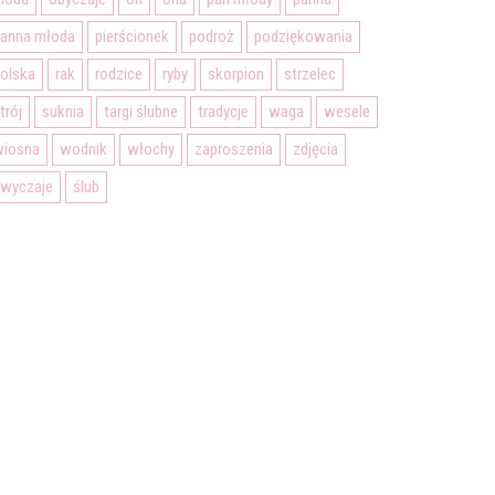
anna młoda
pierścionek
podroż
podziękowania
olska
rak
rodzice
ryby
skorpion
strzelec
trój
suknia
targi ślubne
tradycje
waga
wesele
wiosna
wodnik
włochy
zaproszenia
zdjęcia
wyczaje
ślub