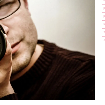
p
p
s
z