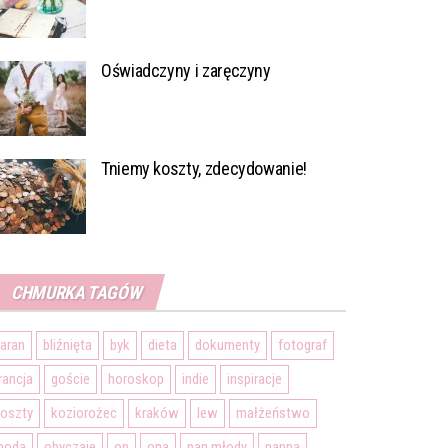
Oświadczyny i zaręczyny
Tniemy koszty, zdecydowanie!
CHMURKA TAGÓW
aran
bliźnięta
byk
dieta
dokumenty
fotograf
rancja
goście
horoskop
indie
inspiracje
oszty
koziorożec
kraków
lew
małżeństwo
moda
obyczaje
on
ona
pan młody
panna