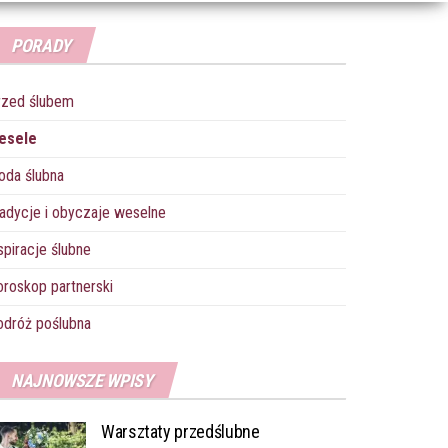
PORADY
rzed ślubem
esele
oda ślubna
adycje i obyczaje weselne
spiracje ślubne
roskop partnerski
dróż poślubna
NAJNOWSZE WPISY
Warsztaty przedślubne