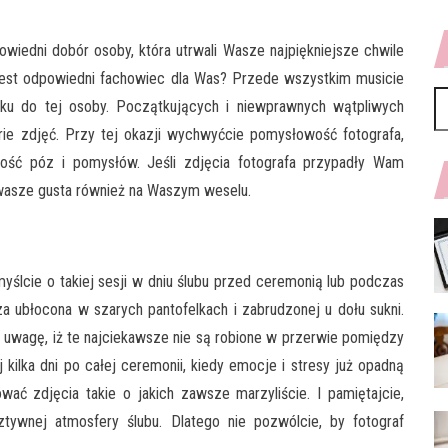
owiedni dobór osoby, która utrwali Wasze najpiękniejsze chwile
 jest odpowiedni fachowiec dla Was? Przede wszystkim musicie
Sz
ku do tej osoby. Początkujących i niewprawnych wątpliwych
rie zdjęć. Przy tej okazji wychwyćcie pomysłowość fotografa,
akość póz i pomysłów. Jeśli zdjęcia fotografa przypadły Wam
 wasze gusta również na Waszym weselu.
myślcie o takiej sesji w dniu ślubu przed ceremonią lub podczas
a ubłocona w szarych pantofelkach i zabrudzonej u dołu sukni.
 uwagę, iż te najciekawsze nie są robione w przerwie pomiędzy
kilka dni po całej ceremonii, kiedy emocje i stresy już opadną
ać zdjęcia takie o jakich zawsze marzyliście. I pamiętajcie,
tywnej atmosfery ślubu. Dlatego nie pozwólcie, by fotograf