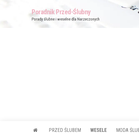
Przejdź
Poradnik Przed-Ślubny
do
Porady ślubne i weselne dla Narzeczonych
treści
PRZED ŚLUBEM
WESELE
MODA ŚLU