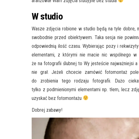
aranżował Wam zdjęcia studyjne bez studia
W studio
Wasze zdjęcia robione w studio będą na tyle dobre, n
swobodnie przed obiektywem. Taka sesja nie powinna
odpowiednią ilość czasu. Wybierając pozy i rekwizyt
elementami, z którymi nie macie nic wspólnego w ż
że na fotografii ślubnej to Wy jesteście najważniejsi a
nie grał. Jeżeli chcecie zamówić fotomontaż pol
do zrobienia tego rodzaju fotografii. Dużo ciek
tylko z podmienionymi elementami np. tłem, lecz zdj
uzyskać bez fotomontażu
Dobrej zabawy!