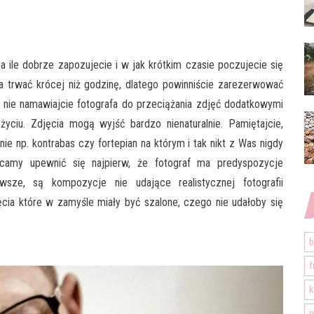
a ile dobrze zapozujecie i w jak krótkim czasie poczujecie się
 trwać krócej niż godzinę, dlatego powinniście zarezerwować
y nie namawiajcie fotografa do przeciążania zdjęć dodatkowymi
yciu. Zdjęcia mogą wyjść bardzo nienaturalnie. Pamiętajcie,
 nie np. kontrabas czy fortepian na którym i tak nikt z Was nigdy
ecamy upewnić się najpierw, że fotograf ma predyspozycje
awsze, są kompozycje nie udające realistycznej fotografii
ęcia które w zamyśle miały być szalone, czego nie udałoby się
b
f
k