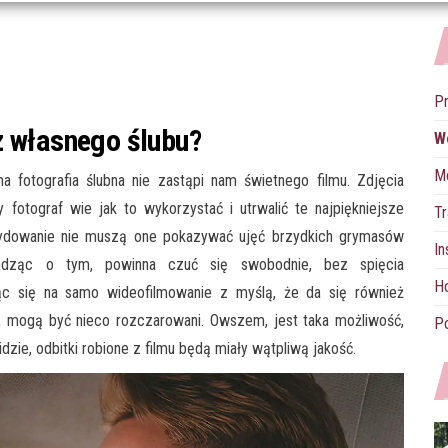
P
z własnego ślubu?
W
M
ma fotografia ślubna nie zastąpi nam świetnego filmu. Zdjęcia
fotograf wie jak to wykorzystać i utrwalić te najpiękniejsze
Tr
dowanie nie muszą one pokazywać ujęć brzydkich grymasów
In
edząc o tym, powinna czuć się swobodnie, bez spięcia
Ho
ąc się na samo wideofilmowanie z myślą, że da się również
u, mogą być nieco rozczarowani. Owszem, jest taka możliwość,
Po
 idzie, odbitki robione z filmu będą miały wątpliwą jakość.