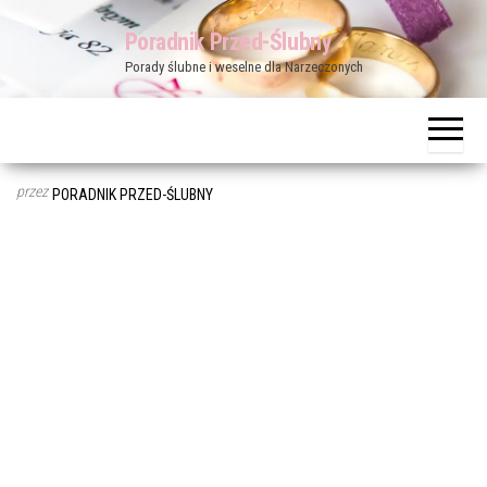
Przejdź
Poradnik Przed-Ślubny
do
Porady ślubne i weselne dla Narzeczonych
treści
przez
PORADNIK PRZED-ŚLUBNY