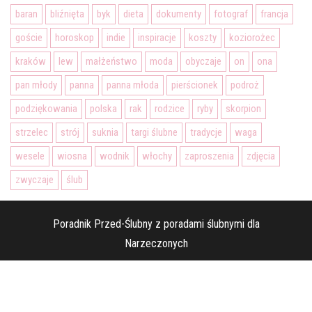
baran
bliźnięta
byk
dieta
dokumenty
fotograf
francja
goście
horoskop
indie
inspiracje
koszty
koziorożec
kraków
lew
małżeństwo
moda
obyczaje
on
ona
pan młody
panna
panna młoda
pierścionek
podroż
podziękowania
polska
rak
rodzice
ryby
skorpion
strzelec
strój
suknia
targi ślubne
tradycje
waga
wesele
wiosna
wodnik
włochy
zaproszenia
zdjęcia
zwyczaje
ślub
Poradnik Przed-Ślubny z poradami ślubnymi dla
Narzeczonych