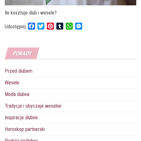
Ile kosztuje ślub i wesele?
F
T
P
T
W
M
Udostępnij:
a
w
i
u
h
e
c
i
n
m
a
s
e
t
t
b
t
s
PORADY
b
t
e
l
s
e
o
e
r
r
A
n
o
r
e
p
g
Przed ślubem
k
s
p
e
t
r
Wesele
Moda ślubna
Tradycje i obyczaje weselne
Inspiracje ślubne
Horoskop partnerski
Podróż poślubna