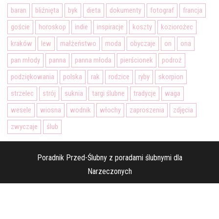
baran
bliźnięta
byk
dieta
dokumenty
fotograf
francja
goście
horoskop
indie
inspiracje
koszty
koziorożec
kraków
lew
małżeństwo
moda
obyczaje
on
ona
pan młody
panna
panna młoda
pierścionek
podroż
podziękowania
polska
rak
rodzice
ryby
skorpion
strzelec
strój
suknia
targi ślubne
tradycje
waga
wesele
wiosna
wodnik
włochy
zaproszenia
zdjęcia
zwyczaje
ślub
Poradnik Przed-Ślubny z poradami ślubnymi dla
Narzeczonych