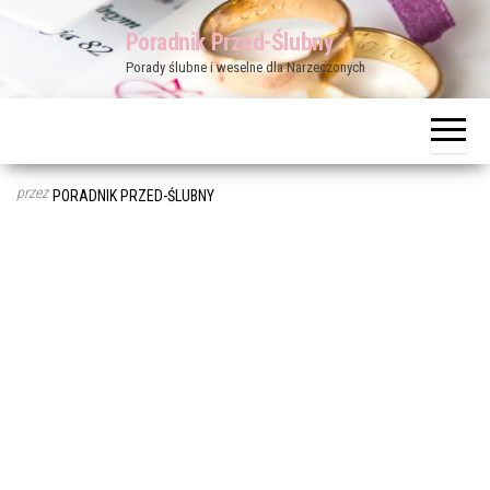
Przejdź
Poradnik Przed-Ślubny
do
Porady ślubne i weselne dla Narzeczonych
treści
przez
PORADNIK PRZED-ŚLUBNY