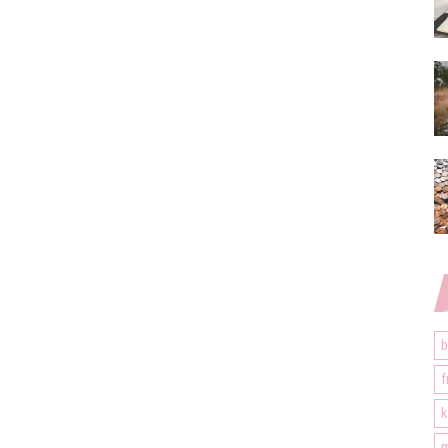
b
f
k