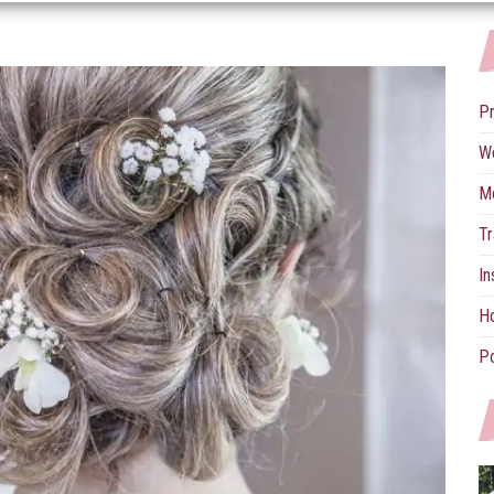
P
W
M
Tr
In
Ho
Po