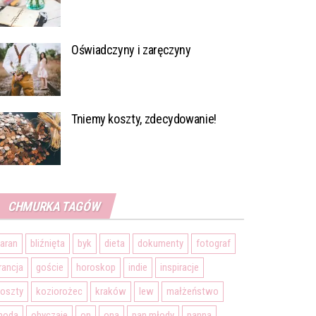
Oświadczyny i zaręczyny
Tniemy koszty, zdecydowanie!
CHMURKA TAGÓW
aran
bliźnięta
byk
dieta
dokumenty
fotograf
rancja
goście
horoskop
indie
inspiracje
oszty
koziorożec
kraków
lew
małżeństwo
moda
obyczaje
on
ona
pan młody
panna