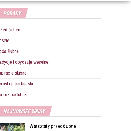
PORADY
rzed ślubem
esele
oda ślubna
adycje i obyczaje weselne
spiracje ślubne
roskop partnerski
dróż poślubna
NAJNOWSZE WPISY
Warsztaty przedślubne