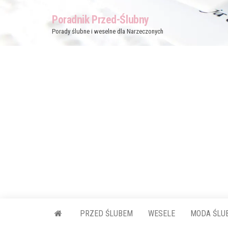
Przejdź
Poradnik Przed-Ślubny
do
Porady ślubne i weselne dla Narzeczonych
treści
PRZED ŚLUBEM
WESELE
MODA ŚLU