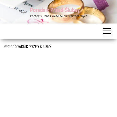
Przejdź
Poradnik Przed-Ślubny
do
Porady ślubne i weselne dla Narzeczonych
treści
przez
PORADNIK PRZED-ŚLUBNY