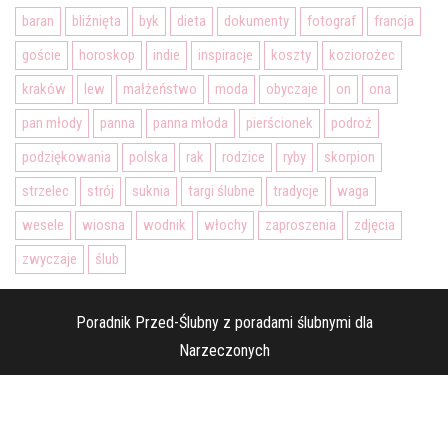
baran
bliźnięta
byk
dieta
dokumenty
fotograf
francja
goście
horoskop
indie
inspiracje
koszty
koziorożec
kraków
lew
małżeństwo
moda
obyczaje
on
ona
pan młody
panna
panna młoda
pierścionek
podroż
podziękowania
polska
rak
rodzice
ryby
skorpion
strzelec
strój
suknia
targi ślubne
tradycje
waga
wesele
wiosna
wodnik
włochy
zaproszenia
zdjęcia
zwyczaje
ślub
Poradnik Przed-Ślubny z poradami ślubnymi dla
Narzeczonych