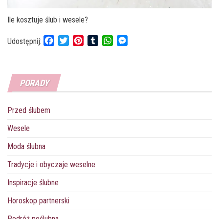
Ile kosztuje ślub i wesele?
F
T
P
T
W
M
Udostępnij:
a
w
i
u
h
e
c
i
n
m
a
s
e
t
t
b
t
s
PORADY
b
t
e
l
s
e
o
e
r
r
A
n
o
r
e
p
g
Przed ślubem
k
s
p
e
t
r
Wesele
Moda ślubna
Tradycje i obyczaje weselne
Inspiracje ślubne
Horoskop partnerski
Podróż poślubna