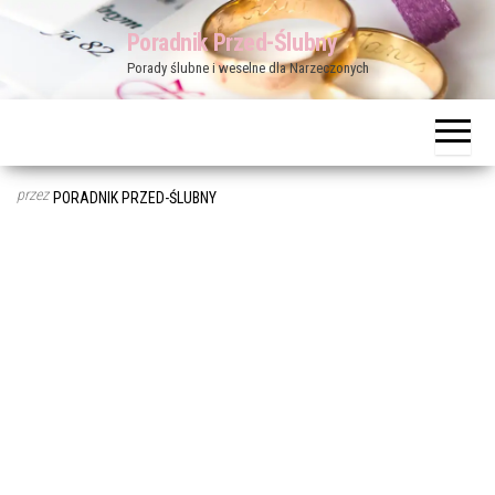
Przejdź
Poradnik Przed-Ślubny
do
Porady ślubne i weselne dla Narzeczonych
treści
przez
PORADNIK PRZED-ŚLUBNY