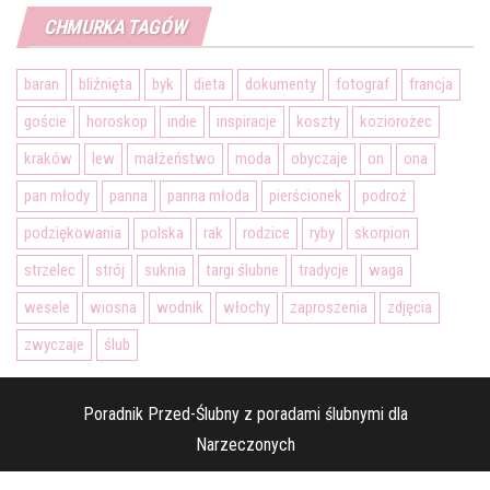
CHMURKA TAGÓW
baran
bliźnięta
byk
dieta
dokumenty
fotograf
francja
goście
horoskop
indie
inspiracje
koszty
koziorożec
kraków
lew
małżeństwo
moda
obyczaje
on
ona
pan młody
panna
panna młoda
pierścionek
podroż
podziękowania
polska
rak
rodzice
ryby
skorpion
strzelec
strój
suknia
targi ślubne
tradycje
waga
wesele
wiosna
wodnik
włochy
zaproszenia
zdjęcia
zwyczaje
ślub
Poradnik Przed-Ślubny z poradami ślubnymi dla
Narzeczonych