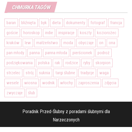
CHMURKA TAGÓW
baran
bliźnięta
byk
dieta
dokumenty
fotograf
francja
goście
horoskop
indie
inspiracje
koszty
koziorożec
kraków
lew
małżeństwo
moda
obyczaje
on
ona
pan młody
panna
panna młoda
pierścionek
podroż
podziękowania
polska
rak
rodzice
ryby
skorpion
strzelec
strój
suknia
targi ślubne
tradycje
waga
wesele
wiosna
wodnik
włochy
zaproszenia
zdjęcia
zwyczaje
ślub
Poradnik Przed-Ślubny z poradami ślubnymi dla
Narzeczonych