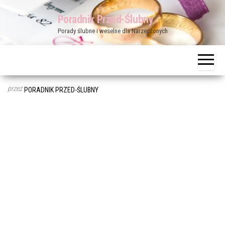
Przejdź
Poradnik Przed-Ślubny
do
Porady ślubne i weselne dla Narzeczonych
treści
przez
PORADNIK PRZED-ŚLUBNY