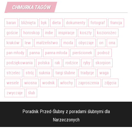
CHMURKA TAGÓW
baran
bliźnięta
byk
dieta
dokumenty
fotograf
francja
goście
horoskop
indie
inspiracje
koszty
koziorożec
kraków
lew
małżeństwo
moda
obyczaje
on
ona
pan młody
panna
panna młoda
pierścionek
podroż
podziękowania
polska
rak
rodzice
ryby
skorpion
strzelec
strój
suknia
targi ślubne
tradycje
waga
wesele
wiosna
wodnik
włochy
zaproszenia
zdjęcia
zwyczaje
ślub
Poradnik Przed-Ślubny z poradami ślubnymi dla
Narzeczonych