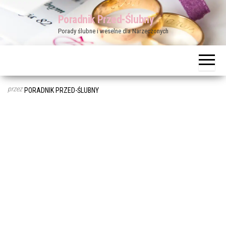
Przejdź
Poradnik Przed-Ślubny
do
Porady ślubne i weselne dla Narzeczonych
treści
przez
PORADNIK PRZED-ŚLUBNY