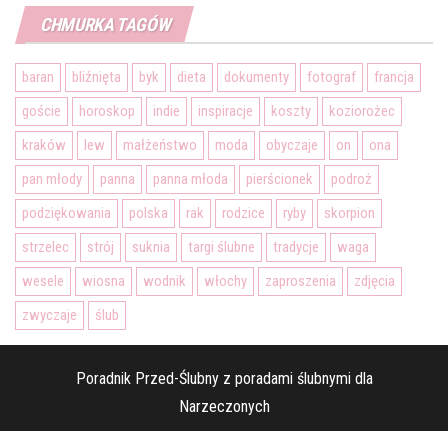
CHMURKA TAGÓW
baran
bliźnięta
byk
dieta
dokumenty
fotograf
francja
goście
horoskop
indie
inspiracje
koszty
koziorożec
kraków
lew
małżeństwo
moda
obyczaje
on
ona
pan młody
panna
panna młoda
pierścionek
podroż
podziękowania
polska
rak
rodzice
ryby
skorpion
strzelec
strój
suknia
targi ślubne
tradycje
waga
wesele
wiosna
wodnik
włochy
zaproszenia
zdjęcia
zwyczaje
ślub
Poradnik Przed-Ślubny z poradami ślubnymi dla
Narzeczonych