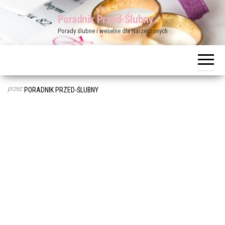
Przejdź
Poradnik Przed-Ślubny
do
Porady ślubne i weselne dla Narzeczonych
treści
przez
PORADNIK PRZED-ŚLUBNY