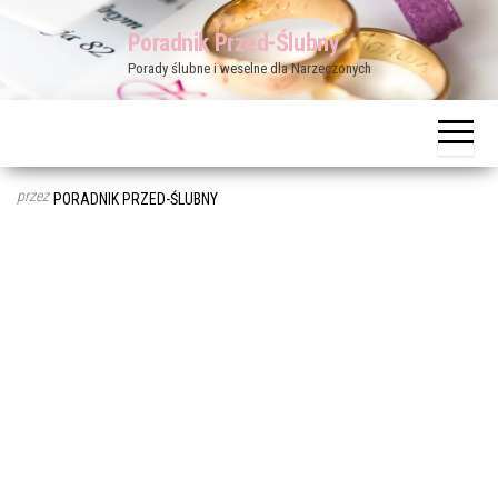
Przejdź
Poradnik Przed-Ślubny
do
Porady ślubne i weselne dla Narzeczonych
treści
przez
PORADNIK PRZED-ŚLUBNY