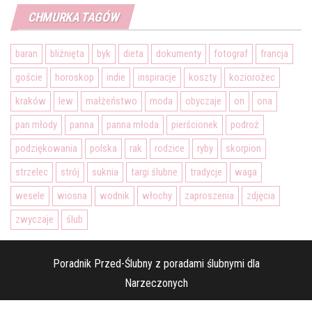
CHMURKA TAGÓW
baran
bliźnięta
byk
dieta
dokumenty
fotograf
francja
goście
horoskop
indie
inspiracje
koszty
koziorożec
kraków
lew
małżeństwo
moda
obyczaje
on
ona
pan młody
panna
panna młoda
pierścionek
podroż
podziękowania
polska
rak
rodzice
ryby
skorpion
strzelec
strój
suknia
targi ślubne
tradycje
waga
wesele
wiosna
wodnik
włochy
zaproszenia
zdjęcia
zwyczaje
ślub
Poradnik Przed-Ślubny z poradami ślubnymi dla
Narzeczonych