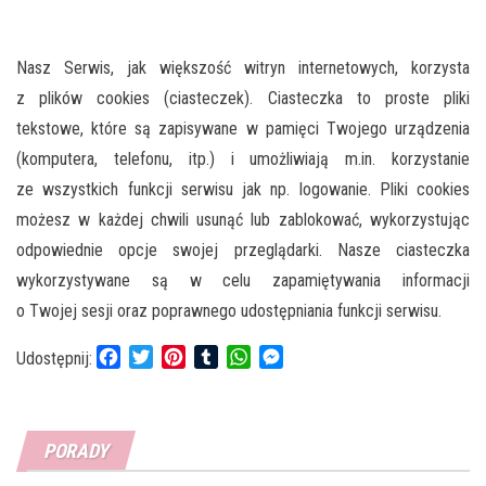
Nasz Serwis, jak większość witryn internetowych, korzysta
z plików cookies (ciasteczek). Ciasteczka to proste pliki
tekstowe, które są zapisywane w pamięci Twojego urządzenia
(komputera, telefonu, itp.) i umożliwiają m.in. korzystanie
ze wszystkich funkcji serwisu jak np. logowanie. Pliki cookies
możesz w każdej chwili usunąć lub zablokować, wykorzystując
odpowiednie opcje swojej przeglądarki. Nasze ciasteczka
wykorzystywane są w celu zapamiętywania informacji
o Twojej sesji oraz poprawnego udostępniania funkcji serwisu.
F
T
P
T
W
M
Udostępnij:
a
w
i
u
h
e
c
i
n
m
a
s
e
t
t
b
t
s
PORADY
b
t
e
l
s
e
o
e
r
r
A
n