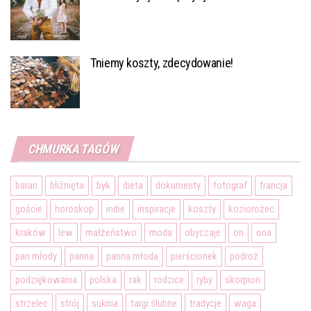
Tniemy koszty, zdecydowanie!
CHMURKA TAGÓW
baran
bliźnięta
byk
dieta
dokumenty
fotograf
francja
goście
horoskop
indie
inspiracje
koszty
koziorożec
kraków
lew
małżeństwo
moda
obyczaje
on
ona
pan młody
panna
panna młoda
pierścionek
podroż
podziękowania
polska
rak
rodzice
ryby
skorpion
strzelec
strój
suknia
targi ślubne
tradycje
waga