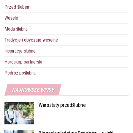
o
r
e
p
g
Przed ślubem
k
s
p
e
t
r
Wesele
Moda ślubna
Tradycje i obyczaje weselne
Inspiracje ślubne
Horoskop partnerski
Podróż poślubna
NAJNOWSZE WPISY
Warsztaty przedślubne