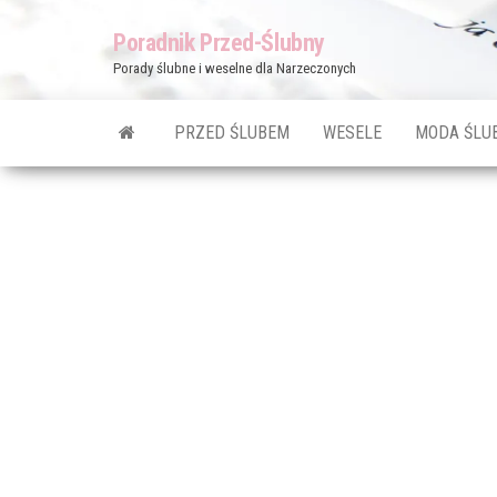
Przejdź
Poradnik Przed-Ślubny
do
Porady ślubne i weselne dla Narzeczonych
treści
PRZED ŚLUBEM
WESELE
MODA ŚLU