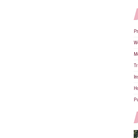
P
W
M
Tr
In
Ho
Po