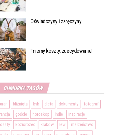
Oświadczyny i zaręczyny
Tniemy koszty, zdecydowanie!
CHMURKA TAGÓW
aran
bliźnięta
byk
dieta
dokumenty
fotograf
rancja
goście
horoskop
indie
inspiracje
oszty
koziorożec
kraków
lew
małżeństwo
moda
obyczaje
on
ona
pan młody
panna