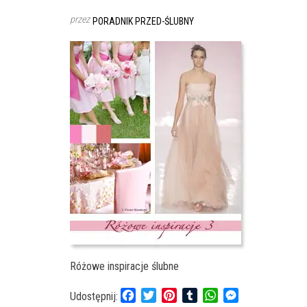
przez
PORADNIK PRZED-ŚLUBNY
Różowe inspiracje ślubne
F
T
P
T
W
M
Udostępnij: