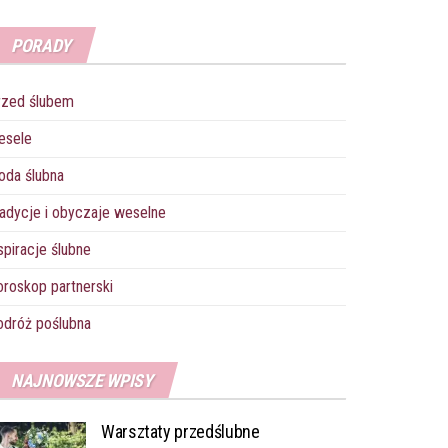
PORADY
rzed ślubem
esele
oda ślubna
adycje i obyczaje weselne
spiracje ślubne
roskop partnerski
dróż poślubna
NAJNOWSZE WPISY
Warsztaty przedślubne