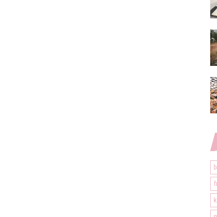
b
f
k