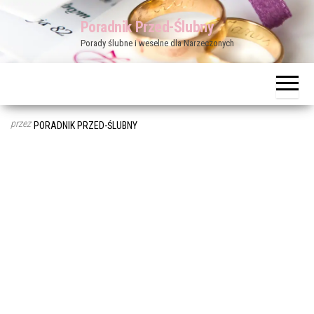
Przejdź
Poradnik Przed-Ślubny
do
Porady ślubne i weselne dla Narzeczonych
treści
przez
PORADNIK PRZED-ŚLUBNY