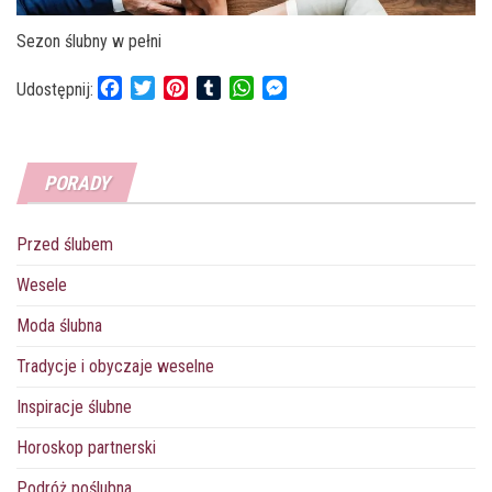
Sezon ślubny w pełni
F
T
P
T
W
M
Udostępnij:
a
w
i
u
h
e
c
i
n
m
a
s
e
t
t
b
t
s
PORADY
b
t
e
l
s
e
o
e
r
r
A
n
o
r
e
p
g
Przed ślubem
k
s
p
e
t
r
Wesele
Moda ślubna
Tradycje i obyczaje weselne
Inspiracje ślubne
Horoskop partnerski
Podróż poślubna