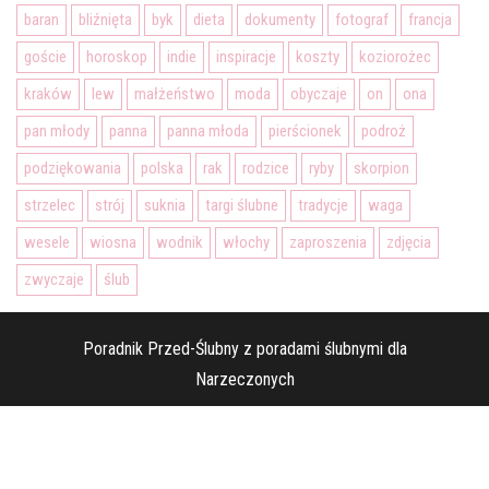
baran
bliźnięta
byk
dieta
dokumenty
fotograf
francja
goście
horoskop
indie
inspiracje
koszty
koziorożec
kraków
lew
małżeństwo
moda
obyczaje
on
ona
pan młody
panna
panna młoda
pierścionek
podroż
podziękowania
polska
rak
rodzice
ryby
skorpion
strzelec
strój
suknia
targi ślubne
tradycje
waga
wesele
wiosna
wodnik
włochy
zaproszenia
zdjęcia
zwyczaje
ślub
Poradnik Przed-Ślubny z poradami ślubnymi dla
Narzeczonych