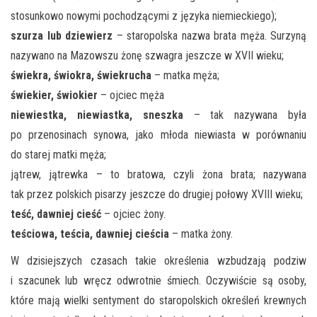
stosunkowo nowymi pochodzącymi z języka niemieckiego);
szurza lub dziewierz
– staropolska nazwa brata męża. Surzyną
nazywano na Mazowszu żonę szwagra jeszcze w XVII wieku;
świekra, świokra, świekrucha
– matka męża;
świekier, świokier
– ojciec męża
niewiestka, niewiastka, sneszka
– tak nazywana była
po przenosinach synowa, jako młoda niewiasta w porównaniu
do starej matki męża;
jątrew, jątrewka – to bratowa, czyli żona brata; nazywana
tak przez polskich pisarzy jeszcze do drugiej połowy XVIII wieku;
teść, dawniej cieść
– ojciec żony.
teściowa, teścia, dawniej cieścia
– matka żony.
W dzisiejszych czasach takie określenia wzbudzają podziw
i szacunek lub wręcz odwrotnie śmiech. Oczywiście są osoby,
które mają wielki sentyment do staropolskich określeń krewnych