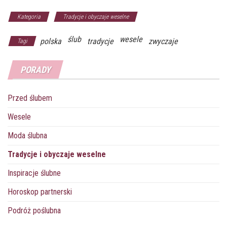
c
i
n
m
a
s
e
t
t
b
t
s
Kategoria
Tradycje i obyczaje weselne
b
t
e
l
s
e
ślub
wesele
o
e
r
r
A
n
polska
tradycje
zwyczaje
Tagi
o
r
e
p
g
k
s
p
e
PORADY
t
r
Przed ślubem
Wesele
Moda ślubna
Tradycje i obyczaje weselne
Inspiracje ślubne
Horoskop partnerski
Podróż poślubna