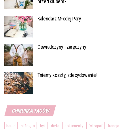
przed ślubem?
Kalendarz Młodej Pary
Oświadczyny i zaręczyny
Tniemy koszty, zdecydowanie!
CHMURKA TAGÓW
baran
bliźnięta
byk
dieta
dokumenty
fotograf
francja