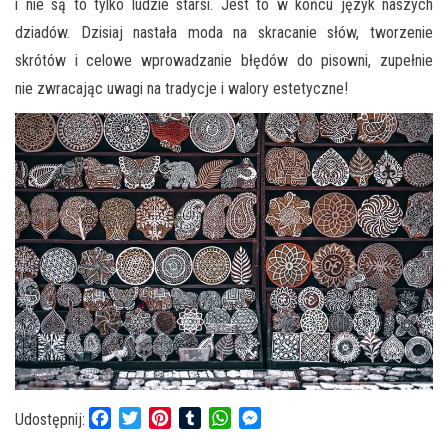
i nie są to tylko ludzie starsi. Jest to w końcu język naszych
dziadów. Dzisiaj nastała moda na skracanie słów, tworzenie
skrótów i celowe wprowadzanie błędów do pisowni, zupełnie
nie zwracając uwagi na tradycje i walory estetyczne!
F
T
P
T
W
M
Udostępnij:
a
w
i
u
h
e