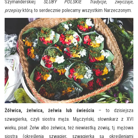
Szymanderskiej
ŚLUBY POLSKIE Tradycje, zwyczaje,
przepisy
którą to serdecznie polecamy wszystkim Narzeczonym.
Żółwica, żełwica, żełwia lub świeścia
– to dzisiejsza
szwagierka, czyli siostra męża. Mączyński, słownikarz z XVI
wieku, pisał: Żełw albo żełwica, też niewiastką zowią; tj. mężowa
siostra (określenia szwagier, szwagierka są określeniami