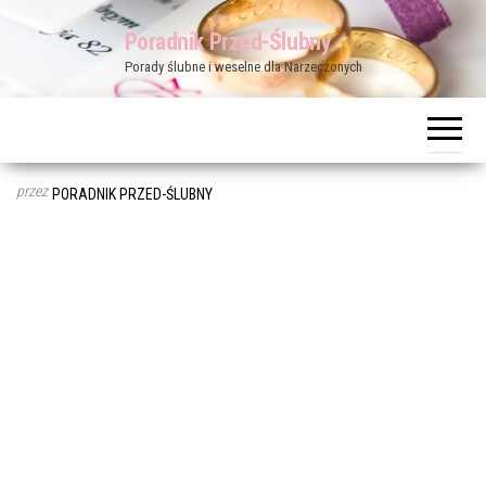
Przejdź
Poradnik Przed-Ślubny
do
Porady ślubne i weselne dla Narzeczonych
treści
przez
PORADNIK PRZED-ŚLUBNY