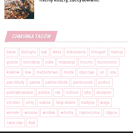
CHMURKA TAGÓW
baran
bliźnięta
byk
dieta
dokumenty
fotograf
francja
goście
horoskop
indie
inspiracje
koszty
koziorożec
kraków
lew
małżeństwo
moda
obyczaje
on
ona
pan młody
panna
panna młoda
pierścionek
podroż
podziękowania
polska
rak
rodzice
ryby
skorpion
strzelec
strój
suknia
targi ślubne
tradycje
waga
wesele
wiosna
wodnik
włochy
zaproszenia
zdjęcia
zwyczaje
ślub