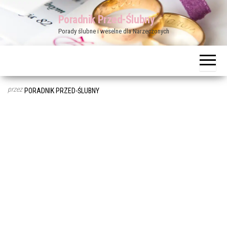
Przejdź
Poradnik Przed-Ślubny
do
Porady ślubne i weselne dla Narzeczonych
treści
przez
PORADNIK PRZED-ŚLUBNY