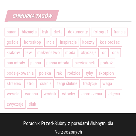
CHMURKA TAGÓW
baran
bliźnięta
byk
dieta
dokumenty
fotograf
francja
goście
horoskop
indie
inspiracje
koszty
koziorożec
kraków
lew
małżeństwo
moda
obyczaje
on
ona
pan młody
panna
panna młoda
pierścionek
podroż
podziękowania
polska
rak
rodzice
ryby
skorpion
strzelec
strój
suknia
targi ślubne
tradycje
waga
wesele
wiosna
wodnik
włochy
zaproszenia
zdjęcia
zwyczaje
ślub
Poradnik Przed-Ślubny z poradami ślubnymi dla
Narzeczonych