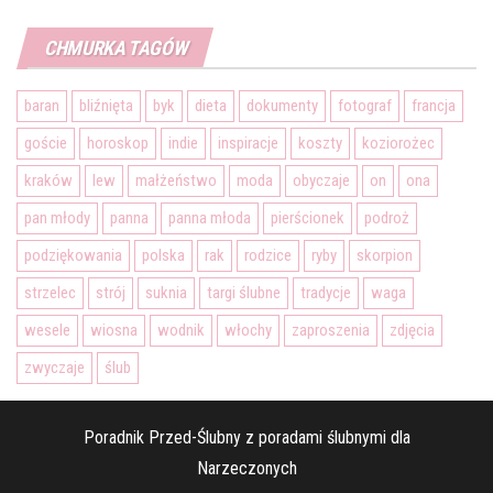
CHMURKA TAGÓW
baran
bliźnięta
byk
dieta
dokumenty
fotograf
francja
goście
horoskop
indie
inspiracje
koszty
koziorożec
kraków
lew
małżeństwo
moda
obyczaje
on
ona
pan młody
panna
panna młoda
pierścionek
podroż
podziękowania
polska
rak
rodzice
ryby
skorpion
strzelec
strój
suknia
targi ślubne
tradycje
waga
wesele
wiosna
wodnik
włochy
zaproszenia
zdjęcia
zwyczaje
ślub
Poradnik Przed-Ślubny z poradami ślubnymi dla
Narzeczonych