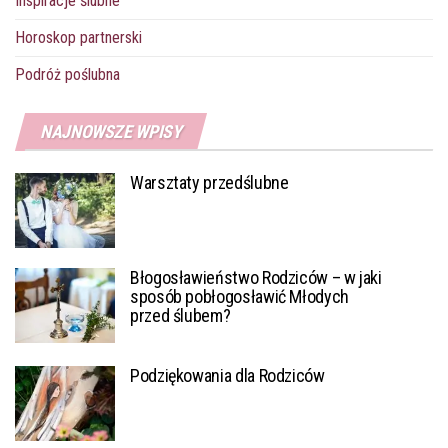
Inspiracje ślubne
Horoskop partnerski
Podróż poślubna
NAJNOWSZE WPISY
Warsztaty przedślubne
Błogosławieństwo Rodziców – w jaki
sposób pobłogosławić Młodych
przed ślubem?
Podziękowania dla Rodziców