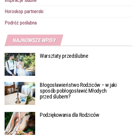
Inspiracje ślubne
Horoskop partnerski
Podróż poślubna
NAJNOWSZE WPISY
Warsztaty przedślubne
Błogosławieństwo Rodziców – w jaki
sposób pobłogosławić Młodych
przed ślubem?
Podziękowania dla Rodziców