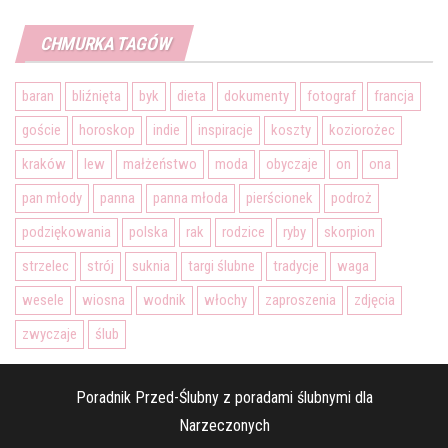
CHMURKA TAGÓW
baran
bliźnięta
byk
dieta
dokumenty
fotograf
francja
goście
horoskop
indie
inspiracje
koszty
koziorożec
kraków
lew
małżeństwo
moda
obyczaje
on
ona
pan młody
panna
panna młoda
pierścionek
podroż
podziękowania
polska
rak
rodzice
ryby
skorpion
strzelec
strój
suknia
targi ślubne
tradycje
waga
wesele
wiosna
wodnik
włochy
zaproszenia
zdjęcia
zwyczaje
ślub
Poradnik Przed-Ślubny z poradami ślubnymi dla
Narzeczonych