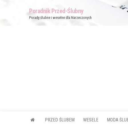
Przejdź
Poradnik Przed-Ślubny
do
Porady ślubne i weselne dla Narzeczonych
treści
PRZED ŚLUBEM
WESELE
MODA ŚLU