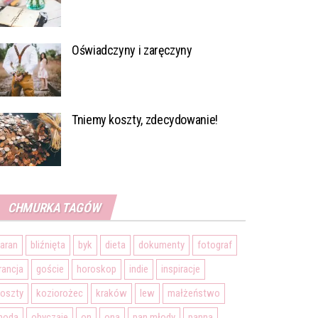
Oświadczyny i zaręczyny
Tniemy koszty, zdecydowanie!
CHMURKA TAGÓW
aran
bliźnięta
byk
dieta
dokumenty
fotograf
rancja
goście
horoskop
indie
inspiracje
oszty
koziorożec
kraków
lew
małżeństwo
moda
obyczaje
on
ona
pan młody
panna