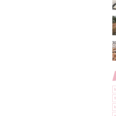
b
f
k