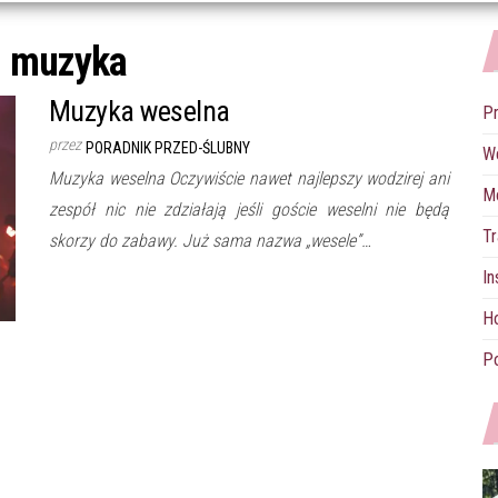
:
muzyka
Muzyka weselna
P
przez
PORADNIK PRZED-ŚLUBNY
W
Muzyka weselna Oczywiście nawet najlepszy wodzirej ani
M
zespół nic nie zdziałają jeśli goście weselni nie będą
Tr
skorzy do zabawy. Już sama nazwa „wesele”…
In
Ho
Po