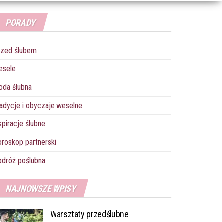
PORADY
rzed ślubem
esele
oda ślubna
adycje i obyczaje weselne
spiracje ślubne
roskop partnerski
dróż poślubna
NAJNOWSZE WPISY
Warsztaty przedślubne