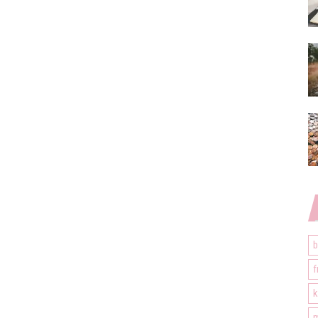
b
f
k