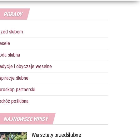
PORADY
rzed ślubem
esele
oda ślubna
adycje i obyczaje weselne
spiracje ślubne
roskop partnerski
dróż poślubna
NAJNOWSZE WPISY
Warsztaty przedślubne