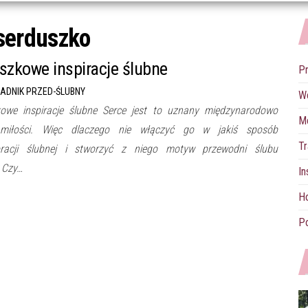
serduszko
szkowe inspiracje ślubne
P
ADNIK PRZED-ŚLUBNY
W
owe inspiracje ślubne Serce jest to uznany międzynarodowo
M
miłości. Więc dlaczego nie włączyć go w jakiś sposób
Tr
racji ślubnej i stworzyć z niego motyw przewodni ślubu
? Czy…
In
Ho
Po