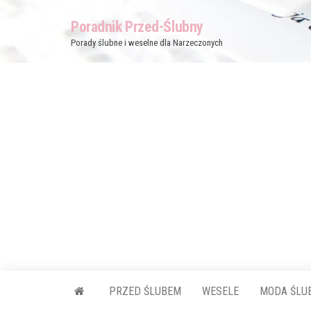
Przejdź
Poradnik Przed-Ślubny
do
Porady ślubne i weselne dla Narzeczonych
treści
PRZED ŚLUBEM
WESELE
MODA ŚLU