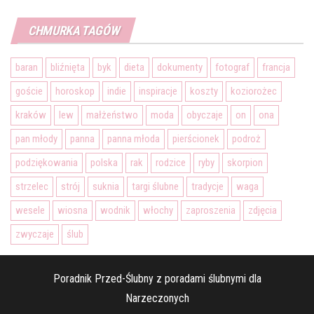
CHMURKA TAGÓW
baran
bliźnięta
byk
dieta
dokumenty
fotograf
francja
goście
horoskop
indie
inspiracje
koszty
koziorożec
kraków
lew
małżeństwo
moda
obyczaje
on
ona
pan młody
panna
panna młoda
pierścionek
podroż
podziękowania
polska
rak
rodzice
ryby
skorpion
strzelec
strój
suknia
targi ślubne
tradycje
waga
wesele
wiosna
wodnik
włochy
zaproszenia
zdjęcia
zwyczaje
ślub
Poradnik Przed-Ślubny z poradami ślubnymi dla
Narzeczonych