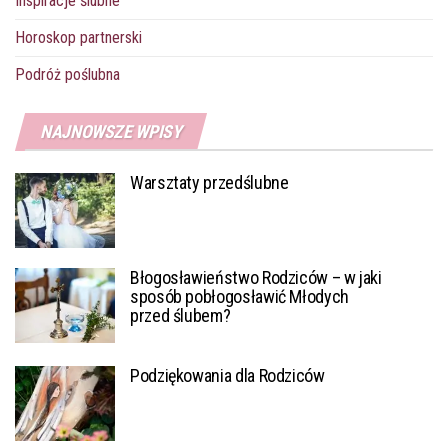
Inspiracje ślubne
Horoskop partnerski
Podróż poślubna
NAJNOWSZE WPISY
Warsztaty przedślubne
Błogosławieństwo Rodziców – w jaki
sposób pobłogosławić Młodych
przed ślubem?
Podziękowania dla Rodziców