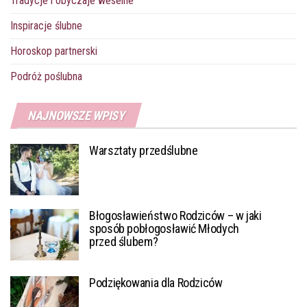
Tradycje i obyczaje weselne
Inspiracje ślubne
Horoskop partnerski
Podróż poślubna
NAJNOWSZE WPISY
Warsztaty przedślubne
Błogosławieństwo Rodziców – w jaki
sposób pobłogosławić Młodych
przed ślubem?
Podziękowania dla Rodziców