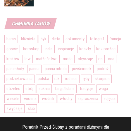
CHMURKA TAGÓW
baran
bliźnięta
byk
dieta
dokumenty
fotograf
francja
goście
horoskop
indie
inspiracje
koszty
koziorożec
kraków
lew
małżeństwo
moda
obyczaje
on
ona
pan młody
panna
panna młoda
pierścionek
podroż
podziękowania
polska
rak
rodzice
ryby
skorpion
strzelec
strój
suknia
targi ślubne
tradycje
waga
wesele
wiosna
wodnik
włochy
zaproszenia
zdjęcia
zwyczaje
ślub
Poradnik Przed-Ślubny z poradami ślubnymi dla