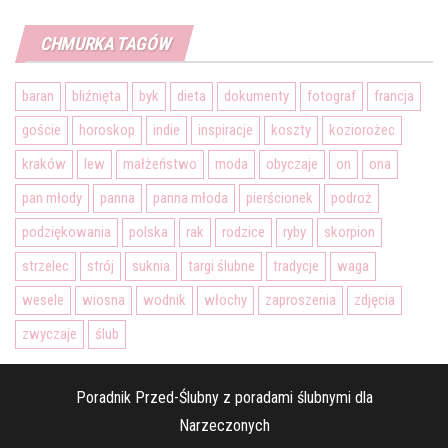
CHMURKA TAGÓW
baran
bliźnięta
byk
dieta
dokumenty
fotograf
francja
goście
horoskop
indie
inspiracje
koszty
koziorożec
kraków
lew
małżeństwo
moda
obyczaje
on
ona
pan młody
panna
panna młoda
pierścionek
podroż
podziękowania
polska
rak
rodzice
ryby
skorpion
strzelec
strój
suknia
targi ślubne
tradycje
waga
wesele
wiosna
wodnik
włochy
zaproszenia
zdjęcia
zwyczaje
ślub
Poradnik Przed-Ślubny z poradami ślubnymi dla
Narzeczonych