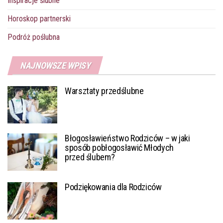
Inspiracje ślubne
Horoskop partnerski
Podróż poślubna
NAJNOWSZE WPISY
Warsztaty przedślubne
Błogosławieństwo Rodziców – w jaki
sposób pobłogosławić Młodych
przed ślubem?
Podziękowania dla Rodziców