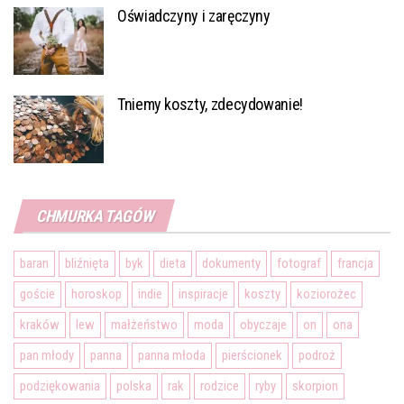
Oświadczyny i zaręczyny
Tniemy koszty, zdecydowanie!
CHMURKA TAGÓW
baran
bliźnięta
byk
dieta
dokumenty
fotograf
francja
goście
horoskop
indie
inspiracje
koszty
koziorożec
kraków
lew
małżeństwo
moda
obyczaje
on
ona
pan młody
panna
panna młoda
pierścionek
podroż
podziękowania
polska
rak
rodzice
ryby
skorpion