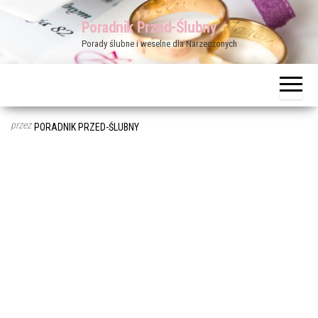
Przejdź
Poradnik Przed-Ślubny
do
Porady ślubne i weselne dla Narzeczonych
treści
przez
PORADNIK PRZED-ŚLUBNY