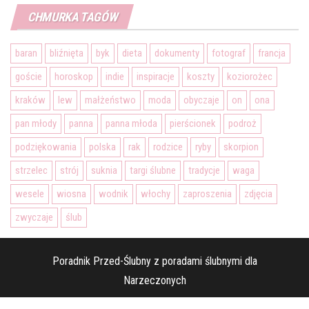
CHMURKA TAGÓW
baran
bliźnięta
byk
dieta
dokumenty
fotograf
francja
goście
horoskop
indie
inspiracje
koszty
koziorożec
kraków
lew
małżeństwo
moda
obyczaje
on
ona
pan młody
panna
panna młoda
pierścionek
podroż
podziękowania
polska
rak
rodzice
ryby
skorpion
strzelec
strój
suknia
targi ślubne
tradycje
waga
wesele
wiosna
wodnik
włochy
zaproszenia
zdjęcia
zwyczaje
ślub
Poradnik Przed-Ślubny z poradami ślubnymi dla
Narzeczonych