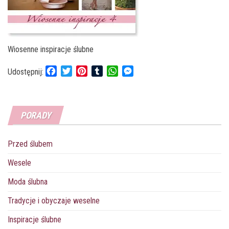
Wiosenne inspiracje ślubne
F
T
P
T
W
M
Udostępnij:
a
w
i
u
h
e
c
i
n
m
a
s
e
t
t
b
t
s
PORADY
b
t
e
l
s
e
o
e
r
r
A
n
o
r
e
p
g
Przed ślubem
k
s
p
e
t
r
Wesele
Moda ślubna
Tradycje i obyczaje weselne
Inspiracje ślubne