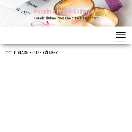
Przejdź
Poradnik Przed-Ślubny
do
Porady ślubne i weselne dla Narzeczonych
treści
przez
PORADNIK PRZED-ŚLUBNY