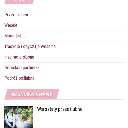
o
e
r
r
A
n
o
r
e
p
g
Przed ślubem
k
s
p
e
t
r
Wesele
Moda ślubna
Tradycje i obyczaje weselne
Inspiracje ślubne
Horoskop partnerski
Podróż poślubna
NAJNOWSZE WPISY
Warsztaty przedślubne