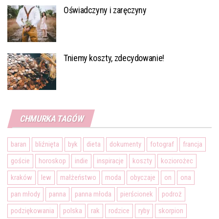
Oświadczyny i zaręczyny
Tniemy koszty, zdecydowanie!
CHMURKA TAGÓW
baran
bliźnięta
byk
dieta
dokumenty
fotograf
francja
goście
horoskop
indie
inspiracje
koszty
koziorożec
kraków
lew
małżeństwo
moda
obyczaje
on
ona
pan młody
panna
panna młoda
pierścionek
podroż
podziękowania
polska
rak
rodzice
ryby
skorpion