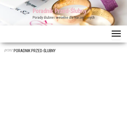
Przejdź
Poradnik Przed-Ślubny
do
Porady ślubne i weselne dla Narzeczonych
treści
przez
PORADNIK PRZED-ŚLUBNY