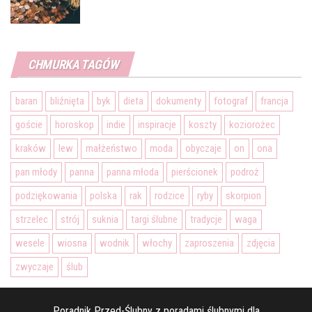
CHMURKA TAGÓW
baran
bliźnięta
byk
dieta
dokumenty
fotograf
francja
goście
horoskop
indie
inspiracje
koszty
koziorożec
kraków
lew
małżeństwo
moda
obyczaje
on
ona
pan młody
panna
panna młoda
pierścionek
podroż
podziękowania
polska
rak
rodzice
ryby
skorpion
strzelec
strój
suknia
targi ślubne
tradycje
waga
wesele
wiosna
wodnik
włochy
zaproszenia
zdjęcia
zwyczaje
ślub
Poradnik Przed-Ślubny z poradami ślubnymi dla