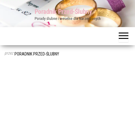
Przejdź
Poradnik Przed-Ślubny
do
Porady ślubne i weselne dla Narzeczonych
treści
przez
PORADNIK PRZED-ŚLUBNY