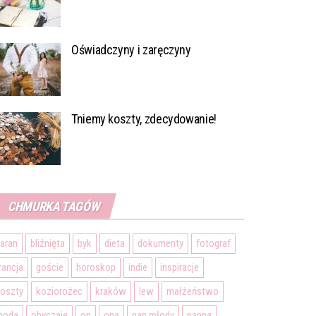
Oświadczyny i zaręczyny
Tniemy koszty, zdecydowanie!
CHMURKA TAGÓW
aran
bliźnięta
byk
dieta
dokumenty
fotograf
rancja
goście
horoskop
indie
inspiracje
oszty
koziorożec
kraków
lew
małżeństwo
moda
obyczaje
on
ona
pan młody
panna