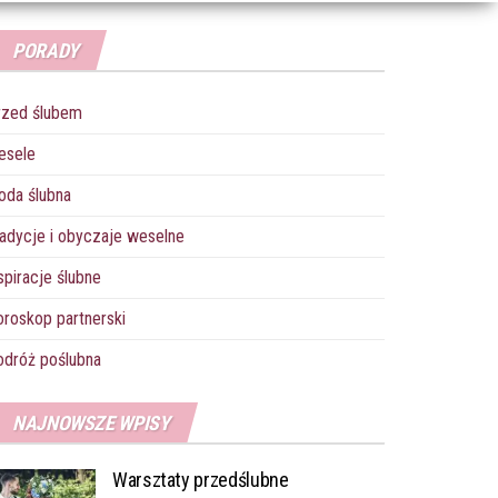
PORADY
rzed ślubem
esele
oda ślubna
adycje i obyczaje weselne
spiracje ślubne
roskop partnerski
dróż poślubna
NAJNOWSZE WPISY
Warsztaty przedślubne