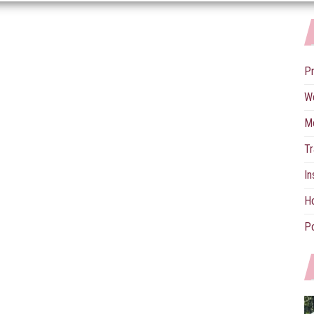
P
W
M
Tr
In
Ho
Po