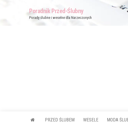
Przejdź
Poradnik Przed-Ślubny
do
Porady ślubne i weselne dla Narzeczonych
treści
PRZED ŚLUBEM
WESELE
MODA ŚLU