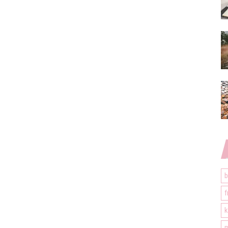
b
f
k