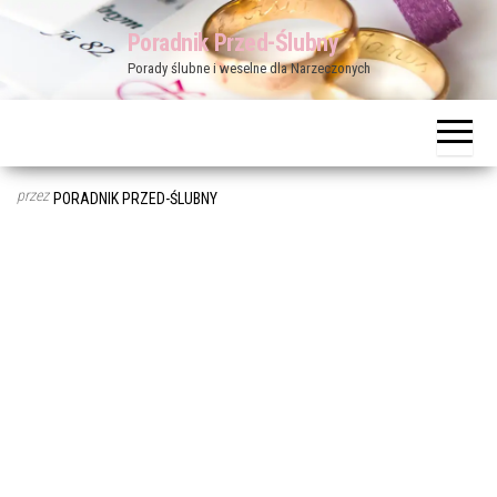
Przejdź
Poradnik Przed-Ślubny
do
Porady ślubne i weselne dla Narzeczonych
treści
przez
PORADNIK PRZED-ŚLUBNY