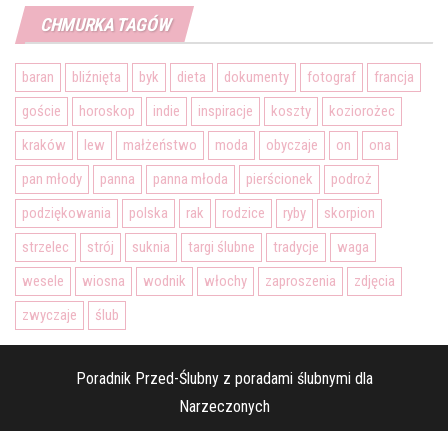
CHMURKA TAGÓW
baran
bliźnięta
byk
dieta
dokumenty
fotograf
francja
goście
horoskop
indie
inspiracje
koszty
koziorożec
kraków
lew
małżeństwo
moda
obyczaje
on
ona
pan młody
panna
panna młoda
pierścionek
podroż
podziękowania
polska
rak
rodzice
ryby
skorpion
strzelec
strój
suknia
targi ślubne
tradycje
waga
wesele
wiosna
wodnik
włochy
zaproszenia
zdjęcia
zwyczaje
ślub
Poradnik Przed-Ślubny z poradami ślubnymi dla
Narzeczonych