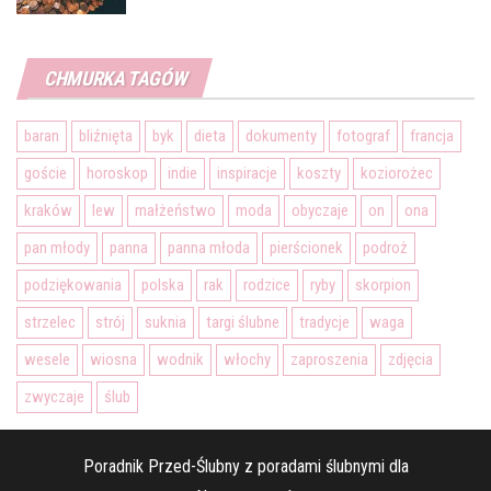
CHMURKA TAGÓW
baran
bliźnięta
byk
dieta
dokumenty
fotograf
francja
goście
horoskop
indie
inspiracje
koszty
koziorożec
kraków
lew
małżeństwo
moda
obyczaje
on
ona
pan młody
panna
panna młoda
pierścionek
podroż
podziękowania
polska
rak
rodzice
ryby
skorpion
strzelec
strój
suknia
targi ślubne
tradycje
waga
wesele
wiosna
wodnik
włochy
zaproszenia
zdjęcia
zwyczaje
ślub
Poradnik Przed-Ślubny z poradami ślubnymi dla