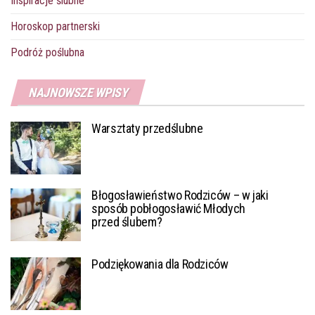
Inspiracje ślubne
Horoskop partnerski
Podróż poślubna
NAJNOWSZE WPISY
Warsztaty przedślubne
Błogosławieństwo Rodziców – w jaki
sposób pobłogosławić Młodych
przed ślubem?
Podziękowania dla Rodziców