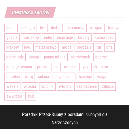
CHMURKA TAGÓW
baran
bliźnięta
byk
dieta
dokumenty
fotograf
francja
goście
horoskop
indie
inspiracje
koszty
koziorożec
kraków
lew
małżeństwo
moda
obyczaje
on
ona
pan młody
panna
panna młoda
pierścionek
podroż
podziękowania
polska
rak
rodzice
ryby
skorpion
strzelec
strój
suknia
targi ślubne
tradycje
waga
wesele
wiosna
wodnik
włochy
zaproszenia
zdjęcia
zwyczaje
ślub
Poradnik Przed-Ślubny z poradami ślubnymi dla
Narzeczonych